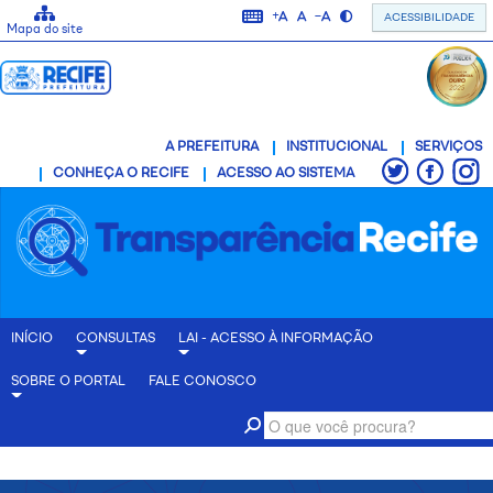
Informação sobre teclas de atalho
Aumentar tamanho da fonte
Resetar fonte para o tamanho 
Diminuir tamanho da fonte
Ativar alto contraste
ACESSIBILIDADE
Mapa do site
A PREFEITURA
INSTITUCIONAL
SERVIÇOS
CONHEÇA O RECIFE
ACESSO AO SISTEMA
INÍCIO
CONSULTAS
LAI - ACESSO À INFORMAÇÃO
SOBRE O PORTAL
FALE CONOSCO