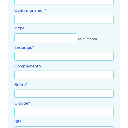
Confirmar email*
CEP*
só números
Endereço*
Complemento
Bairro*
Cidade*
UF*